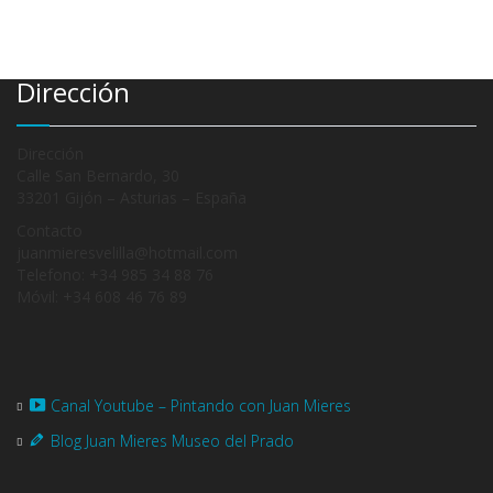
Dirección
Dirección
Calle San Bernardo, 30
33201 Gijón – Asturias – España
Contacto
juanmieresvelilla@hotmail.com
Telefono: +34 985 34 88 76
Móvil: +34 608 46 76 89
Canal Youtube – Pintando con Juan Mieres
Blog Juan Mieres Museo del Prado