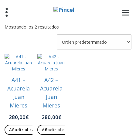
Saltar
al
contenido
Mostrando los 2 resultados
A41 –
A42 –
Acuarela
Acuarela
Juan
Juan
Mieres
Mieres
280,00
€
280,00
€
Añadir al carrito
Añadir al carrito