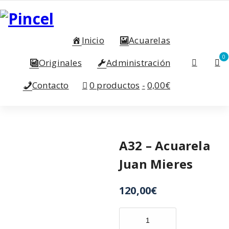
Saltar
al
contenido
Inicio
Acuarelas
0
Originales
Administración
Contacto
0 productos
0,00€
A32 – Acuarela
Juan Mieres
120,00
€
A32
-