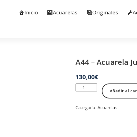
Inicio
Acuarelas
Originales
A
A44 – Acuarela J
130,00
€
A44
Añadir al car
-
Acuarela
Juan
Categoría:
Acuarelas
Mieres
cantidad