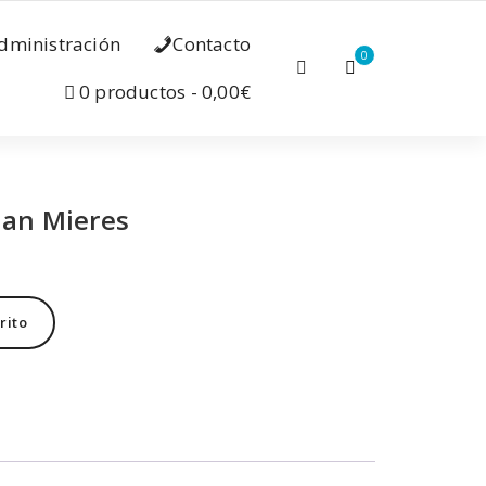
dministración
Contacto
0
0 productos
0,00€
uan Mieres
rito