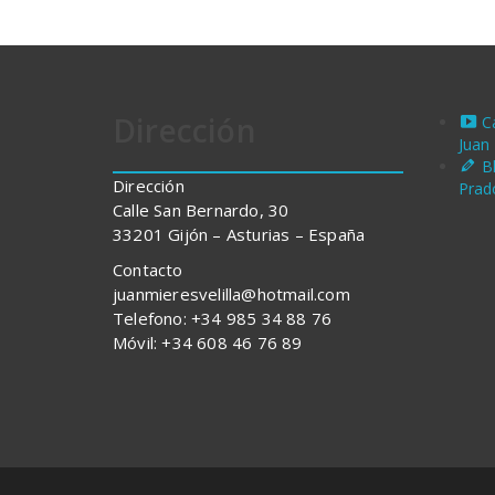
Dirección
C
Juan
B
Dirección
Prad
Calle San Bernardo, 30
33201 Gijón – Asturias – España
Contacto
juanmieresvelilla@hotmail.com
Telefono: +34 985 34 88 76
Móvil: +34 608 46 76 89