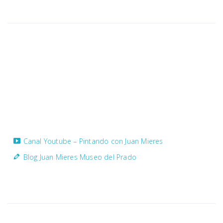
Dirección
Dirección
Calle San Bernardo, 30
33201 Gijón – Asturias – España
Contacto
juanmieresvelilla@hotmail.com
Telefono: +34 985 34 88 76
Móvil: +34 608 46 76 89
Canal Youtube – Pintando con Juan Mieres
Blog Juan Mieres Museo del Prado
Politica de privacidad
Política de privacidad