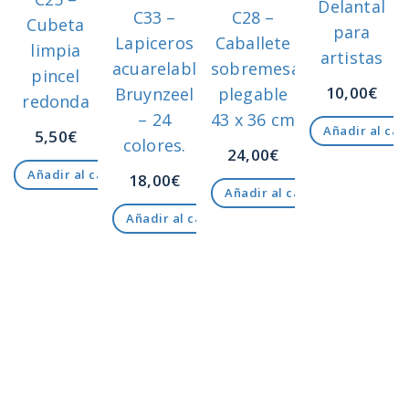
Delantal
C33 –
C28 –
Cubeta
para
Lapiceros
Caballete
limpia
artistas
acuarelables
sobremesa
pincel
10,00
€
Bruynzeel
plegable
redonda
– 24
43 x 36 cm
Añadir al car
5,50
€
colores.
24,00
€
Añadir al carrito
18,00
€
Añadir al carrito
Añadir al carrito