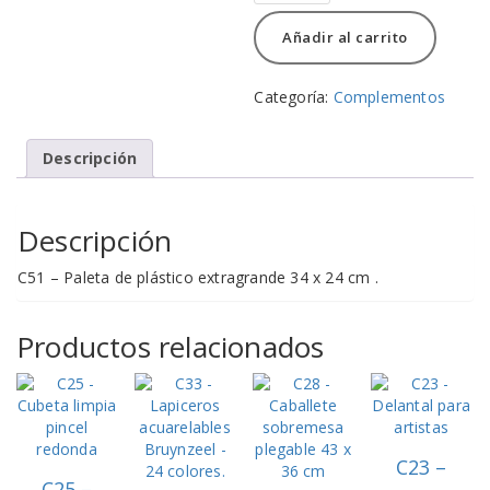
Paleta
de
Añadir al carrito
plástico
extragrande
34
Categoría:
Complementos
x
24
cm
Descripción
.
cantidad
Descripción
C51 – Paleta de plástico extragrande 34 x 24 cm .
Productos relacionados
C23 –
C25 –