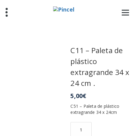
Saltar
al
contenido
C11 – Paleta de
plástico
extragrande 34 x
24 cm .
5,00
€
C51 – Paleta de plástico
extragrande 34 x 24cm
C11
-