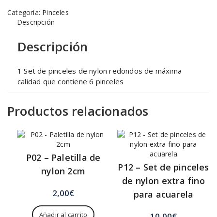
de
Categoría:
Pinceles
nylon
Descripción
redondos
de
Descripción
máxima
calidad
cantidad
1 Set de pinceles de nylon redondos de máxima
calidad que contiene 6 pinceles
Productos relacionados
P02 – Paletilla de
P12 – Set de pinceles
nylon 2cm
de nylon extra fino
2,00
€
para acuarela
Añadir al carrito
10,00
€