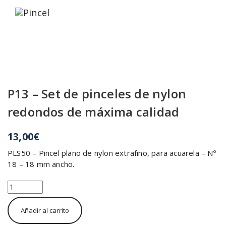
Saltar
al
contenido
P13 – Set de pinceles de nylon
redondos de máxima calidad
13,00
€
PLS50 – Pincel plano de nylon extrafino, para acuarela – Nº
18 – 18 mm ancho.
P13
-
Set
Añadir al carrito
de
pinceles