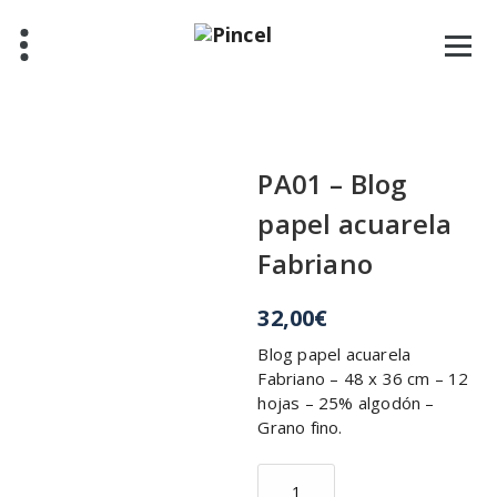
Saltar
al
contenido
PA01 – Blog
papel acuarela
Fabriano
32,00
€
Blog papel acuarela
Fabriano – 48 x 36 cm – 12
hojas – 25% algodón –
Grano fino.
PA01
-