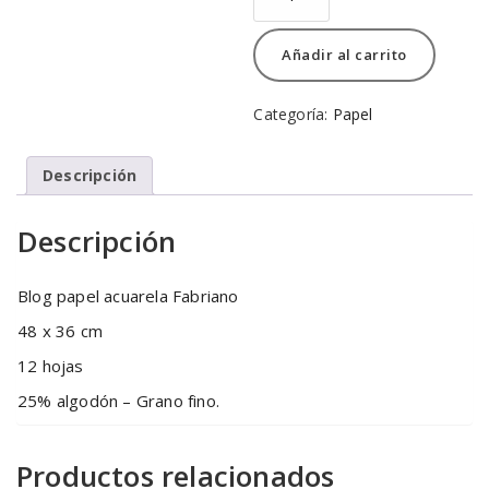
Blog
papel
Añadir al carrito
acuarela
Fabriano
cantidad
Categoría:
Papel
Descripción
Descripción
Blog papel acuarela Fabriano
48 x 36 cm
12 hojas
25% algodón – Grano fino.
Productos relacionados