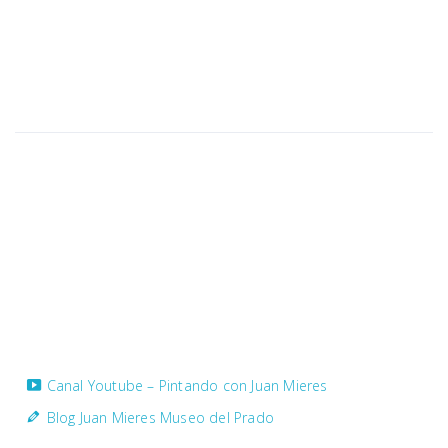
Dirección
Dirección
Calle San Bernardo, 30
33201 Gijón – Asturias – España
Contacto
juanmieresvelilla@hotmail.com
Telefono: +34 985 34 88 76
Móvil: +34 608 46 76 89
Canal Youtube – Pintando con Juan Mieres
Blog Juan Mieres Museo del Prado