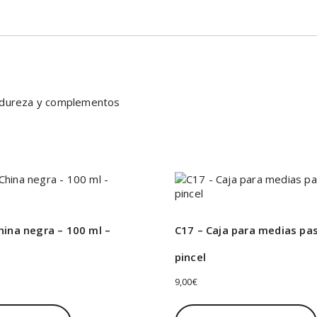
negro
cantidad
e dureza y complementos
hina negra – 100 ml –
C17 – Caja para medias pas
pincel
9,00
€