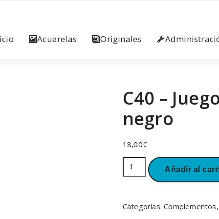
icio
Acuarelas
Originales
Administraci
C40 – Jueg
negro
18,00
€
C40
Añadir al carr
-
Juego
completo
de
Categorías:
Complementos
lápices