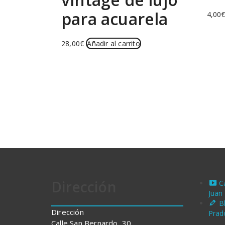
para acuarela
4,00
28,00
€
Añadir al carrito
Dirección
C
Juan
B
Dirección
Prad
Calle San Bernardo, 30