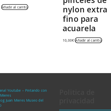
nylon extra
€
Añadir al carrito
fino para
acuarela
10,00
€
Añadir al carrito
Politica de
anal Youtube – Pintando con
 Mieres
privacidad
log Juan Mieres Museo del
o