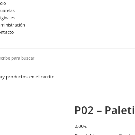
icio
uarelas
iginales
ministración
ontacto
ar:
ay productos en el carrito.
P02 – Palet
2,00
€