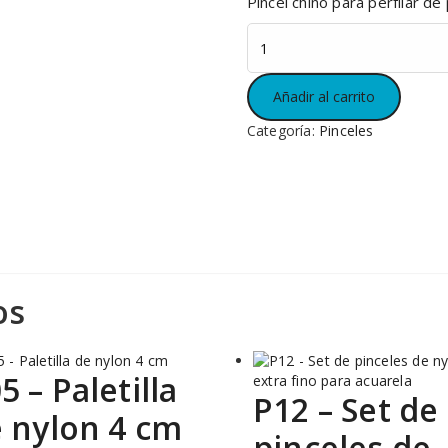
Pincel chino para perfilar de
P02
-
Paletilla
de
Añadir al carrito
nylon
Categoría:
Pinceles
2cm
cantidad
os
5 – Paletilla
P12 – Set de
 nylon 4 cm
pinceles de